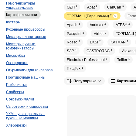
Гомогенизаторы
OZTI
9
Abat
9
CanCan
9
A
ультразвуковые
Картофелечистки
ТОРГМАШ (Барановичи)
7
Fam
Куттеры
Apach
4
Vortmax
4
ATESY
4
Кухонные процессоры
Pasquini
3
Airhot
3
ТОРГМАШ (
Миксеры планетарные
Rosso
2
EKSI
2
KAYMAN
2
Миксеры ручные,
гомогенизаторы
SAP
1
GASTRORAG
1
Alexand
Мясорубки
Electrolux Professional
1
Tellier
1
Овощерезки
ПищТех
1
Открывалки для консервов
Протирочные машины
Популярные
Картинкам
Рыбочистки
Слайсеры
Соковыжималки
Сыротерки и сырорезки
УКМ – универсальные
кухонные машины
Хлеборезки