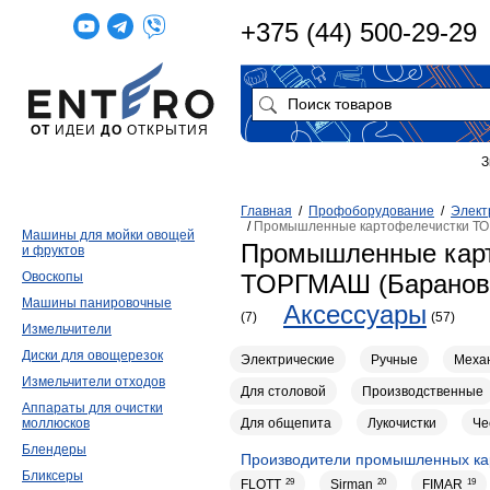
+375 (44) 500-29-29
ОТ
ИДЕИ
ДО
ОТКРЫТИЯ
З
Главная
/
Профоборудование
/
Элект
/
Промышленные картофелечистки ТО
Машины для мойки овощей
Промышленные кар
и фруктов
Овоскопы
ТОРГМАШ (Баранов
Машины панировочные
Аксессуары
(7)
(57)
Измельчители
Диски для овощерезок
Электрические
Ручные
Меха
Измельчители отходов
Для столовой
Производственные
Аппараты для очистки
Для общепита
Лукочистки
Че
моллюсков
Блендеры
Производители промышленных ка
Бликсеры
FLOTT
29
Sirman
20
FIMAR
19