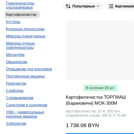
Гомогенизаторы
Популярные
Картинкам
OZTI
9
Abat
9
CanCan
9
A
ультразвуковые
Картофелечистки
ТОРГМАШ (Барановичи)
7
Fama
6
Куттеры
Vortmax
4
ATESY
4
Roal Veget
Кухонные процессоры
Airhot
3
ТОРГМАШ (Пермь)
3
M
Миксеры планетарные
EKSI
2
KAYMAN
2
ROAL
2
Миксеры ручные,
гомогенизаторы
GASTRORAG
1
AlexanderSolia
1
Мясорубки
Electrolux Professional
1
Hurakan
1
Овощерезки
Bosfor
1
ПищТех
1
Открывалки для консервов
Протирочные машины
Рыбочистки
В наличии 39 шт.
Слайсеры
Картофелечистка ТОРГМАШ
Соковыжималки
(Барановичи) МОК-300М
Сыротерки и сырорезки
картофелечистка; 10 кг; 300 кг/ч;
УКМ – универсальные
подключение к воде; 380 В; 0.75 кВт
кухонные машины
Хлеборезки
1 738.06 BYN