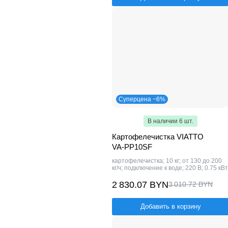
Суперцена −6%
В наличии 6 шт.
Картофелечистка VIATTO
VA‑PP10SF
картофелечистка; 10 кг; от 130 до 200
кг/ч; подключение к воде; 220 В; 0.75 кВт
2 830.07 BYN
3 010.72 BYN
Добавить в корзину