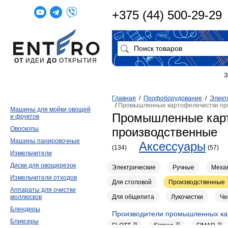
+375 (44) 500-29-29
ОТ
ИДЕИ
ДО
ОТКРЫТИЯ
З
Главная
/
Профоборудование
/
Элект
/
Промышленные картофелечистки пр
Машины для мойки овощей
Промышленные кар
и фруктов
Овоскопы
производственные
Машины панировочные
Аксессуары
(134)
(57)
Измельчители
Диски для овощерезок
Электрические
Ручные
Меха
Измельчители отходов
Для столовой
Производственные
Аппараты для очистки
Для общепита
Лукочистки
Че
моллюсков
Блендеры
Производители промышленных ка
Бликсеры
FLOTT
29
Sirman
20
FIMAR
19