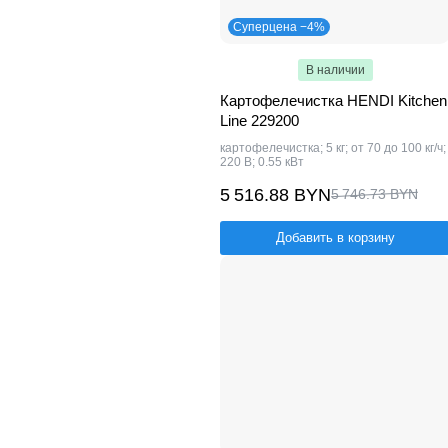
Суперцена −4%
В наличии
Картофелечистка HENDI Kitchen
Line 229200
картофелечистка; 5 кг; от 70 до 100 кг/ч;
220 В; 0.55 кВт
5 516.88 BYN
5 746.73 BYN
Добавить в корзину