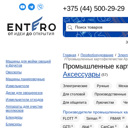
+375 (44) 500-29-29
ОТ
ИДЕИ
ДО
ОТКРЫТИЯ
З
Главная
/
Профоборудование
/
Элект
/
Промышленные картофелечистки Ap
Машины для мойки овощей
Промышленные карт
и фруктов
Овоскопы
Аксессуары
(57)
Машины панировочные
Электрические
Ручные
Меха
Измельчители
Диски для овощерезок
Для столовой
Производственные
Измельчители отходов
Для общепита
Лукочистки
Че
Аппараты для очистки
моллюсков
Производители промышленных ка
Блендеры
FLOTT
29
Sirman
20
FIMAR
19
Бликсеры
OZTI
9
Abat
9
CanCan
9
A