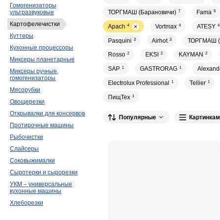
Гомогенизаторы
ТОРГМАШ (Барановичи)
7
Fama
6
ультразвуковые
Картофелечистки
Apach
4
Vortmax
4
ATESY
4
Куттеры
Pasquini
3
Airhot
3
ТОРГМАШ (
Кухонные процессоры
Rosso
2
EKSI
2
KAYMAN
2
Миксеры планетарные
SAP
1
GASTRORAG
1
Alexand
Миксеры ручные,
гомогенизаторы
Electrolux Professional
1
Tellier
1
Мясорубки
ПищТех
1
Овощерезки
Открывалки для консервов
Популярные
Картинкам
Протирочные машины
Рыбочистки
Слайсеры
Соковыжималки
Сыротерки и сырорезки
УКМ – универсальные
кухонные машины
Хлеборезки