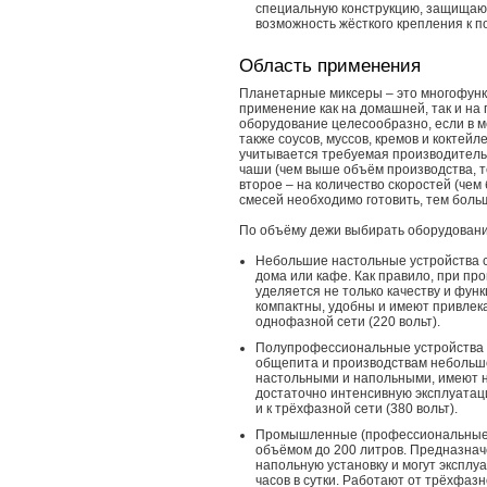
специальную конструкцию, защищаю
возможность жёсткого крепления к п
Область применения
Планетарные миксеры – это многофунк
применение как на домашней, так и на
оборудование целесообразно, если в м
также соусов, муссов, кремов и коктей
учитывается требуемая производительн
чаши (чем выше объём производства, т
второе – на количество скоростей (чем
смесей необходимо готовить, тем боль
По объёму дежи выбирать оборудован
Небольшие настольные устройства с
дома или кафе. Как правило, при пр
уделяется не только качеству и фун
компактны, удобны и имеют привлек
однофазной сети (220 вольт).
Полупрофессиональные устройства 
общепита и производствам небольшо
настольными и напольными, имеют 
достаточно интенсивную эксплуатаци
и к трёхфазной сети (380 вольт).
Промышленные (профессиональные
объёмом до 200 литров. Предназнач
напольную установку и могут эксплу
часов в сутки. Работают от трёхфазн