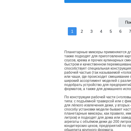
По
1
2
3
4
5
6
Планетарные миксеры применяются для
также подходят для приготовления кар
соусов, крема и прочих кулинарных сме
быстром и качественном перемешивани
способствует специальная конструкция 
рабочей частью (так называемой «голо
или чаши, где происходит смешивание 
широкий ассортимент моделей с разли
подобрать устройство для предприяти
форматов, а также для домашнего испо
По конструкции рабочей части («голов
типа: с подъёмной траверсой или с фи
для лёгкого извлечения дежи, у вторы
способу установки модели бывают нас
планетарные миксеры, как правило, им
литров) и подходят для дома или заве
агрегаты с объёмом дежи до 200 литр
кондитерских цехов, предприятий по п
общепита крупного формата.