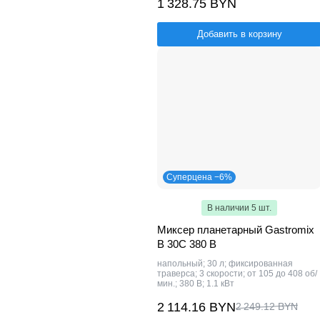
1 328.75 BYN
Добавить в корзину
Суперцена −6%
В наличии 5 шт.
Миксер планетарный Gastromix
B 30C 380 В
напольный; 30 л; фиксированная
траверса; 3 скорости; от 105 до 408 об/
мин.; 380 В; 1.1 кВт
2 114.16 BYN
2 249.12 BYN