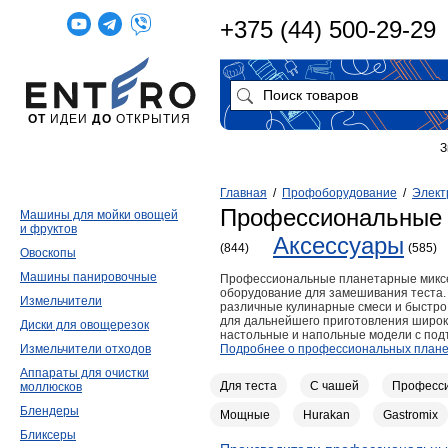
+375 (44) 500-29-29
ОТ
ИДЕИ
ДО
ОТКРЫТИЯ
З
Главная
/
Профоборудование
/
Элект
Профессиональные 
Машины для мойки овощей
и фруктов
Аксессуары
(844)
(585)
Овоскопы
Машины панировочные
Профессиональные планетарные миксе
оборудование для замешивания теста.
Измельчители
различные кулинарные смеси и быстр
для дальнейшего приготовления широк
Диски для овощерезок
настольные и напольные модели с под
Измельчители отходов
Подробнее о профессиональных плане
Аппараты для очистки
Для теста
С чашей
Професс
моллюсков
Блендеры
Мощные
Hurakan
Gastromix
Бликсеры