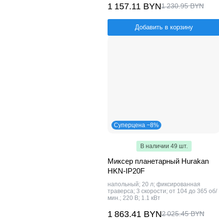
1 157.11 BYN
1 230.95 BYN
Добавить в корзину
Суперцена −8%
В наличии 49 шт.
Миксер планетарный Hurakan
HKN-IP20F
напольный; 20 л; фиксированная
траверса; 3 скорости; от 104 до 365 об/
мин.; 220 В; 1.1 кВт
1 863.41 BYN
2 025.45 BYN