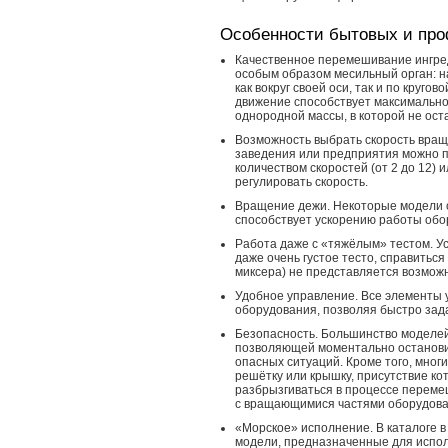
Особенности бытовых и про
Качественное перемешивание ингре
особым образом месильный орган: на
как вокруг своей оси, так и по круго
движение способствует максимально
однородной массы, в которой не ост
Возможность выбрать скорость вращ
заведения или предприятия можно п
количеством скоростей (от 2 до 12)
регулировать скорость.
Вращение дежи. Некоторые модели 
способствует ускорению работы обо
Работа даже с «тяжёлым» тестом. У
даже очень густое тесто, справитьс
миксера) не представляется возмож
Удобное управление. Все элементы 
оборудования, позволяя быстро зад
Безопасность. Большинство моделей
позволяющей моментально останови
опасных ситуаций. Кроме того, мног
решётку или крышку, присутствие к
разбрызгиваться в процессе переме
с вращающимися частями оборудова
«Морское» исполнение. В каталоге 
модели, предназначенные для испол