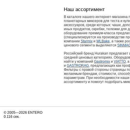
Наш ассортимент
В каталоге нашего интернет-магазина
планетарных миксеров для теста и кул
аксессуаров, среди которых: чаши, до
иных продуктов, скребки, тележки для
оборудование премиум-класса предлаг
(специализируется на производстве п
компании
Starmix
и
WLBake
, а также р
ценового сегмента выделяются
SINMA
Российский бренд Hurakan предлагает
средней ценовых категориях. Оборудо
найти у компаний
Gastromix
и
VIATTO
, 
и
GASTRORAG
, предлагающих как про
Фильтры с правой стороны страницы по
желаемым брендам, стоимости, способу
параметрам. При необходимости наши
ассортименту и помогут подобрать ми
© 2005—2026 ENTERO
0.116 сек.