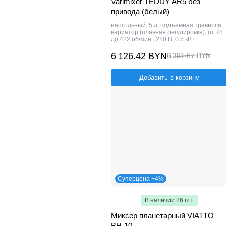
Varimixer TEDDY AR5 без
привода (белый)
настольный; 5 л; подъемная траверса;
вариатор (плавная регулировка); от 78
до 422 об/мин.; 220 В; 0.5 кВт
6 126.42 BYN
6 381.67 BYN
Добавить в корзину
Суперцена −4%
В наличии 26 шт.
Миксер планетарный VIATTO
BH-10