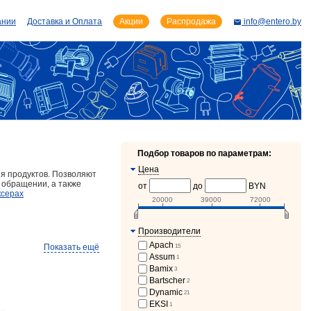
ании
Доставка и Оплата
Акции
Распродажа
info@entero.by
Подбор товаров по параметрам:
Цена
я продуктов. Позволяют
в обращении, а также
от
до
BYN
ксерах
20000
39000
72000
Производители
Apach
Показать ещё
15
Assum
1
чи)
7
Bamix
3
Bartscher
2
EKSI
1
Dynamic
21
EKSI
1