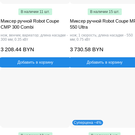
В наличии 11 шт.
В наличии 15 шт.
Миксер ручной Robot Coupe
Миксер ручной Robot Coupe M
CMP 300 Combi
550 Ultra
нож, венчик; вариатор; длина насадки -
нож; 1 скорость; длина насадки - 550
300 мм; 0.35 кВт
мм; 0.75 кВт
3 208.44 BYN
3 730.58 BYN
Добавить в корзину
Добавить в корзину
Суперцена −4%