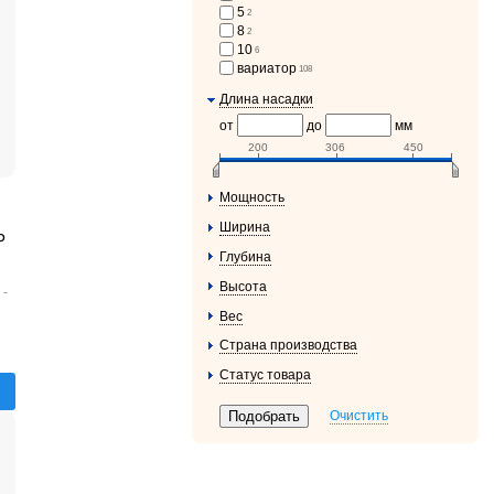
5
2
8
2
10
6
вариатор
108
Длина насадки
от
до
мм
200
306
450
Мощность
Ширина
P
Глубина
Высота
 -
Вес
Страна производства
Статус товара
Очистить