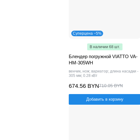
Суперцена −5%
В наличии 68 шт.
Блендер погружной VIATTO VA-
HM-305WH
венчик, нож; вариатор; длина насадки -
305 мм; 0.28 кВт
674.56 BYN
710.05 BYN
Добавить в корзину