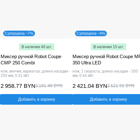
Суперцена −7%
Суперцена −4%
В наличии 40 шт.
В наличии 15 шт.
Миксер ручной Robot Coupe
Миксер ручной Robot Coupe M
CMP 250 Combi
350 Ultra LED
нож, венчик; вариатор; длина насадки -
нож; 1 скорость; длина насадки - 350
250 мм; 0.31 кВт
мм; 0.44 кВт
2 958.77 BYN
2 421.04 BYN
3 181.48 BYN
2 521.91 BYN
Добавить в корзину
Добавить в корзину