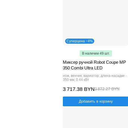
Суперцена −4%
В наличии 49 шт.
Миксер ручной Robot Coupe MP
350 Combi Ultra LED
нож, венчик; вариатор; длина насадки -
350 мм; 0.44 кВт
3 717.38 BYN
3 872.27 BYN
Добавить в корзину