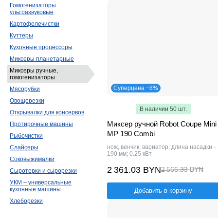
Гомогенизаторы
ультразвуковые
Картофелечистки
Куттеры
Кухонные процессоры
Миксеры планетарные
Миксеры ручные,
гомогенизаторы
Суперцена −8%
Мясорубки
Овощерезки
В наличии 50 шт.
Открывалки для консервов
Миксер ручной Robot Coupe Mini
Протирочные машины
MP 190 Combi
Рыбочистки
нож, венчик; вариатор; длина насадки -
Слайсеры
190 мм; 0.25 кВт
Соковыжималки
2 361.03 BYN
2 566.33 BYN
Сыротерки и сырорезки
УКМ – универсальные
кухонные машины
Добавить в корзину
Хлеборезки