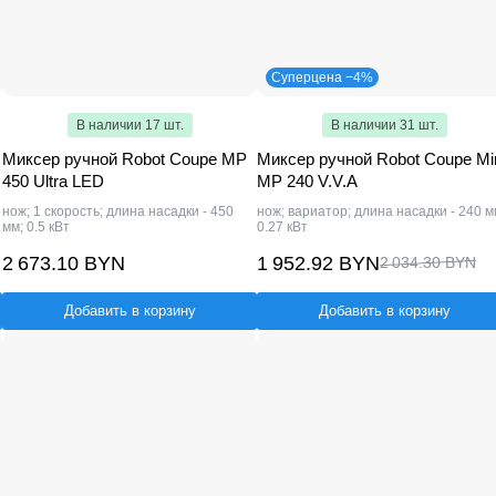
Суперцена −4%
В наличии 17 шт.
В наличии 31 шт.
Миксер ручной Robot Coupe MP
Миксер ручной Robot Coupe Mi
450 Ultra LED
MP 240 V.V.A
нож; 1 скорость; длина насадки - 450
нож; вариатор; длина насадки - 240 м
мм; 0.5 кВт
0.27 кВт
2 673.10 BYN
1 952.92 BYN
2 034.30 BYN
Добавить в корзину
Добавить в корзину