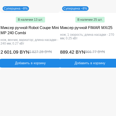
Суперцена −8%
Суперцена −8%
В наличии 13 шт.
В наличии 25 шт.
Миксер ручной Robot Coupe Mini
Миксер ручной FIMAR MX/25
MP 240 Combi
-
нож; 1 скорость; длина насадки - 270
мм; 0.25 кВт
нож, венчик; вариатор; длина насадки -
240 мм; 0.27 кВт
2 601.09 BYN
889.42 BYN
2 827.28 BYN
966.77 BYN
Добавить в корзину
Добавить в корзину