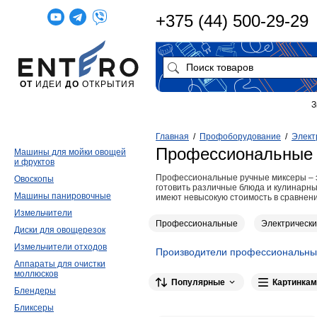
+375 (44) 500-29-29
ОТ
ИДЕИ
ДО
ОТКРЫТИЯ
З
Главная
/
Профоборудование
/
Элект
Профессиональные 
Машины для мойки овощей
и фруктов
Профессиональные ручные миксеры – э
Овоскопы
готовить различные блюда и кулинарные
Машины панировочные
имеют невысокую стоимость в сравнен
Измельчители
Профессиональные
Электрическ
Диски для овощерезок
Измельчители отходов
Производители профессиональны
Аппараты для очистки
Waring
16
Apach
15
VIATTO
15
моллюсков
Популярные
Картинкам
Блендеры
Hurakan
6
Electrolux Professional
4
Бликсеры
Gemlux
1
HENDI
1
Hamilton B