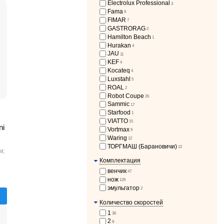
Electrolux Professional
3
Fama
9
FIMAR
7
GASTRORAG
2
Hamilton Beach
1
Hurakan
4
JAU
11
KEF
4
Kocateq
4
Luxstahl
5
ROAL
2
Robot Coupe
26
Sammic
17
Starfood
1
VIATTO
15
ni
Vortmax
9
Waring
12
ТОРГМАШ (Барановичи)
12
м;
Комплектация
венчик
47
нож
129
эмульгатор
2
Количество скоростей
1
36
2
9