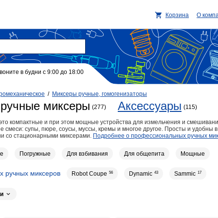
Корзина
О комп
воните в будни с 9:00 до 18:00
ромеханическое
/
Миксеры ручные, гомогенизаторы
ручные миксеры
Аксессуары
(277)
(115)
то компактные и при этом мощные устройства для измельчения и смешивани
 смеси: супы, пюре, соусы, муссы, кремы и многое другое. Просты и удобны 
ии со стационарными миксерами.
Подробнее о профессиональных ручных ми
ие
Погружные
Для взбивания
Для общепита
Мощные
х ручных миксеров
Robot Coupe
56
Dynamic
43
Sammic
17
JAU
12
Vortmax
11
FIMAR
7
Fama
7
ТОРГМАШ (Баранови
и
Kocateq
4
KEF
4
GASTRORAG
2
Sirman
2
ROAL
2
each
1
Starfood
1