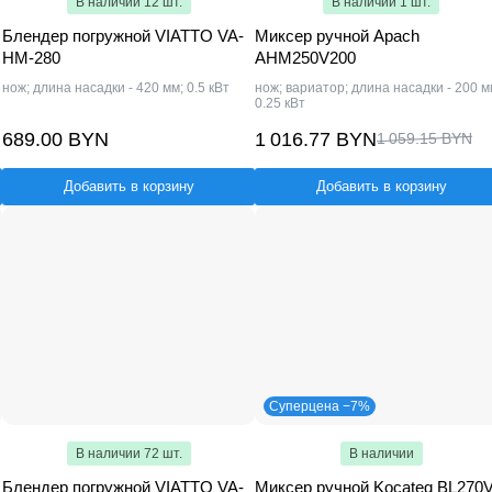
В наличии 12 шт.
В наличии 1 шт.
Блендер погружной VIATTO VA-
Миксер ручной Apach
HM-280
AHM250V200
нож; длина насадки - 420 мм; 0.5 кВт
нож; вариатор; длина насадки - 200 м
0.25 кВт
689.00 BYN
1 016.77 BYN
1 059.15 BYN
Добавить в корзину
Добавить в корзину
Суперцена −7%
В наличии 72 шт.
В наличии
Блендер погружной VIATTO VA-
Миксер ручной Kocateq BL270