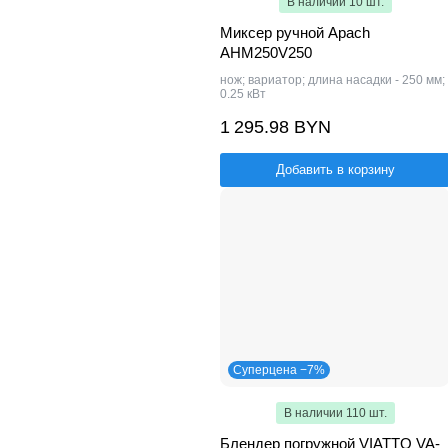
В наличии 10 шт.
Миксер ручной Apach
AHM250V250
нож; вариатор; длина насадки - 250 мм;
0.25 кВт
1 295.98 BYN
Добавить в корзину
Суперцена −7%
В наличии 110 шт.
Блендер погружной VIATTO VA-