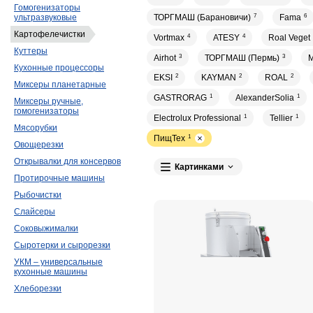
Гомогенизаторы
ТОРГМАШ (Барановичи)
7
Fama
6
ультразвуковые
Картофелечистки
Vortmax
4
ATESY
4
Roal Veget
Куттеры
Airhot
3
ТОРГМАШ (Пермь)
3
M
Кухонные процессоры
EKSI
2
KAYMAN
2
ROAL
2
Миксеры планетарные
GASTRORAG
1
AlexanderSolia
1
Миксеры ручные,
гомогенизаторы
Electrolux Professional
1
Tellier
1
Мясорубки
ПищТех
1
Овощерезки
Открывалки для консервов
Картинками
Протирочные машины
Рыбочистки
Слайсеры
Соковыжималки
Сыротерки и сырорезки
УКМ – универсальные
кухонные машины
Хлеборезки