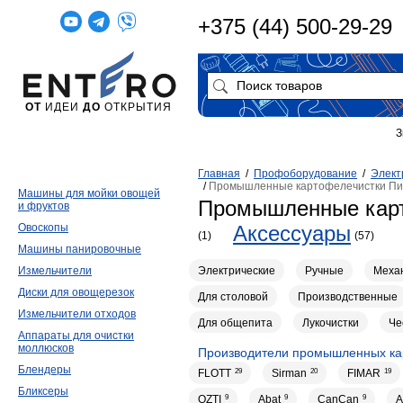
+375 (44) 500-29-29
ОТ
ИДЕИ
ДО
ОТКРЫТИЯ
З
Главная
/
Профоборудование
/
Элект
/
Промышленные картофелечистки П
Машины для мойки овощей
Промышленные кар
и фруктов
Овоскопы
Аксессуары
(1)
(57)
Машины панировочные
Электрические
Ручные
Меха
Измельчители
Диски для овощерезок
Для столовой
Производственные
Измельчители отходов
Для общепита
Лукочистки
Че
Аппараты для очистки
моллюсков
Производители промышленных ка
Блендеры
FLOTT
29
Sirman
20
FIMAR
19
Бликсеры
OZTI
9
Abat
9
CanCan
9
A