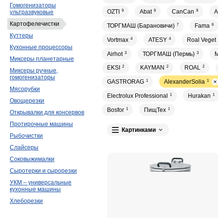
Гомогенизаторы
OZTI
9
Abat
9
CanCan
9
A
ультразвуковые
Картофелечистки
ТОРГМАШ (Барановичи)
7
Fama
6
Куттеры
Vortmax
4
ATESY
4
Roal Veget
Кухонные процессоры
Airhot
3
ТОРГМАШ (Пермь)
3
M
Миксеры планетарные
EKSI
2
KAYMAN
2
ROAL
2
Миксеры ручные,
гомогенизаторы
GASTRORAG
1
AlexanderSolia
1
Мясорубки
Electrolux Professional
1
Hurakan
1
Овощерезки
Bosfor
1
ПищТех
1
Открывалки для консервов
Протирочные машины
Картинками
Рыбочистки
Слайсеры
Соковыжималки
Сыротерки и сырорезки
УКМ – универсальные
кухонные машины
Хлеборезки