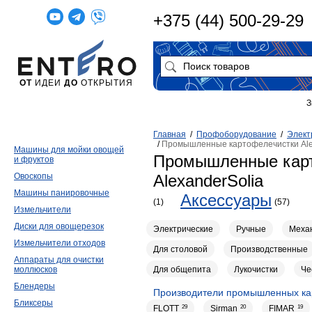
+375 (44) 500-29-29
ОТ
ИДЕИ
ДО
ОТКРЫТИЯ
З
Главная
/
Профоборудование
/
Элект
/
Промышленные картофелечистки Ale
Машины для мойки овощей
Промышленные кар
и фруктов
Овоскопы
AlexanderSolia
Машины панировочные
Аксессуары
(1)
(57)
Измельчители
Диски для овощерезок
Электрические
Ручные
Меха
Измельчители отходов
Для столовой
Производственные
Аппараты для очистки
Для общепита
Лукочистки
Че
моллюсков
Блендеры
Производители промышленных ка
Бликсеры
FLOTT
29
Sirman
20
FIMAR
19