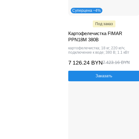
Суперцена −4%
Под заказ
Картофелечистка FIMAR
PPN18M 380В
картофелечистка; 18 кг; 220 кг/ч;
подключение к воде; 380 В; 1.1 кВт
7 126.24 BYN
7 423.16 BYN
Заказать