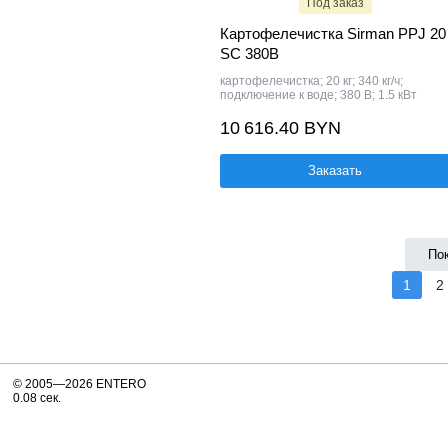
Под заказ
Картофелечистка Sirman PPJ 20
SC 380В
картофелечистка; 20 кг; 340 кг/ч;
подключение к воде; 380 В; 1.5 кВт
10 616.40 BYN
Заказать
По
1
2
© 2005—2026 ENTERO
0.08 сек.