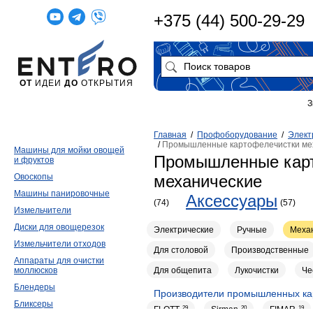
+375 (44) 500-29-29
ОТ
ИДЕИ
ДО
ОТКРЫТИЯ
З
Главная
/
Профоборудование
/
Элект
/
Промышленные картофелечистки ме
Машины для мойки овощей
Промышленные кар
и фруктов
Овоскопы
механические
Машины панировочные
Аксессуары
(74)
(57)
Измельчители
Диски для овощерезок
Электрические
Ручные
Меха
Измельчители отходов
Для столовой
Производственные
Аппараты для очистки
Для общепита
Лукочистки
Че
моллюсков
Блендеры
Производители промышленных ка
Бликсеры
FLOTT
29
Sirman
20
FIMAR
19