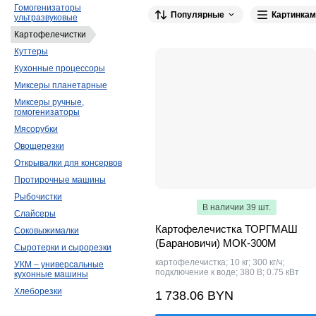
Гомогенизаторы
Популярные
Картинкам
OZTI
9
Abat
9
CanCan
9
A
ультразвуковые
Картофелечистки
ТОРГМАШ (Барановичи)
7
Fama
6
Куттеры
Vortmax
4
ATESY
4
Roal Veget
Кухонные процессоры
Airhot
3
ТОРГМАШ (Пермь)
3
M
Миксеры планетарные
EKSI
2
KAYMAN
2
ROAL
2
Миксеры ручные,
гомогенизаторы
GASTRORAG
1
AlexanderSolia
1
Мясорубки
Electrolux Professional
1
Hurakan
1
Овощерезки
Bosfor
1
ПищТех
1
Открывалки для консервов
Протирочные машины
Рыбочистки
В наличии 39 шт.
Слайсеры
Картофелечистка ТОРГМАШ
Соковыжималки
(Барановичи) МОК-300М
Сыротерки и сырорезки
картофелечистка; 10 кг; 300 кг/ч;
УКМ – универсальные
подключение к воде; 380 В; 0.75 кВт
кухонные машины
Хлеборезки
1 738.06 BYN