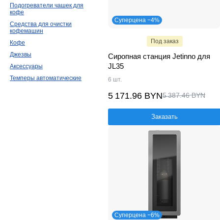
Подогреватели чашек для
кофе
Суперцена −4%
Средства для очистки
кофемашин
Под заказ
Кофе
Джезвы
Сиропная станция Jetinno для
JL35
Аксессуары
Темперы автоматические
6 шт.
5 171.96 BYN
5 387.46 BYN
Заказать
Суперцена −6%