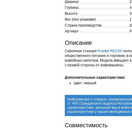
Ширина
2
Глубина
4
Высота
5
Вес (без упаковки)
1
Страна производства
Ш
Артикул
F
Описание
Сиропная станция
Franke FS3 EC
испо
общественного питания и торговли, в 
кофейных напитков. Модель вмещает в 
с правой стороны от кофемашины.
Дополнительные характеристики:
Цвет: черный
Информация о товарах, размещенная 
ст. 405 Гражданского кодекса Респуб
характеристики, внешний вид и комп
характеристики у наших менеджеров
Совместимость