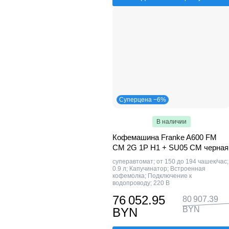
Суперцена −6%
В наличии
Кофемашина Franke A600 FM
CM 2G 1P H1 + SU05 CM черная
суперавтомат; от 150 до 194 чашек/час;
0.9 л; Капучинатор; Встроенная
кофемолка; Подключение к
водопроводу; 220 В
76 052.95
80 907.39
BYN
BYN