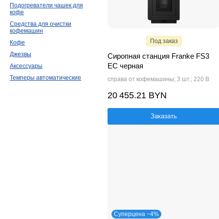
Подогреватели чашек для
кофе
Средства для очистки
кофемашин
Под заказ
Кофе
Джезвы
Сиропная станция Franke FS3
EC черная
Аксессуары
Темперы автоматические
справа от кофемашины; 3 шт.; 220 В
20 455.21 BYN
Заказать
Суперцена −4%