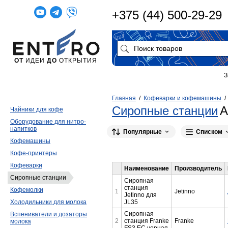
+375 (44) 500-29-29
ОТ
ИДЕИ
ДО
ОТКРЫТИЯ
З
Главная
/
Кофеварки и кофемашины
Сиропные станции
А
Чайники для кофе
Оборудование для нитро-
напитков
Популярные
Списком
Кофемашины
Кофе-принтеры
Кофеварки
Наименование
Производитель
Сиропные станции
Сиропная
станция
Кофемолки
1
Jetinno
Jetinno для
JL35
Холодильники для молока
Сиропная
Вспениватели и дозаторы
2
станция Franke
Franke
молока
FS3 EC черная