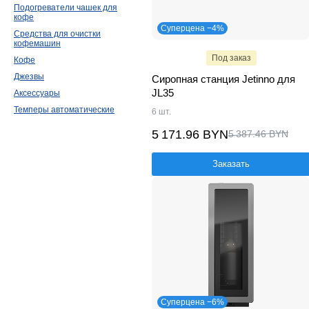
Подогреватели чашек для
кофе
Суперцена −4%
Средства для очистки
кофемашин
Под заказ
Кофе
Джезвы
Сиропная станция Jetinno для
JL35
Аксессуары
Темперы автоматические
6 шт.
5 171.96 BYN
5 387.46 BYN
Заказать
Суперцена −6%