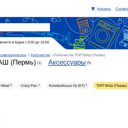
Корзина
О комп
воните в будни с 9:00 до 18:00
ромеханическое
/
Рыбочистки
/
Рыбочистки ТОРГМАШ (Пермь)
АШ (Пермь)
Аксессуары
(1)
(5)
l Meat
8
Crazy Pan
3
Koneteollisuus Oy (KT)
2
ТОРГМАШ (Пермь)