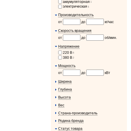
аккумуляторная
1
электрическая
5
Производительность
от
до
кг/час
Скорость вращения
от
до
об/мин.
Напряжение
220 В
6
380 В
2
Мощность
от
до
кВт
Ширина
Глубина
Высота
Вес
Страна-производитель
Родина бренда
Статус товара