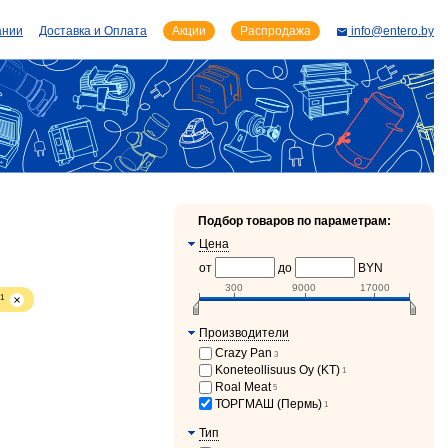
ании
Доставка и Оплата
Акции
Распродажа
info@entero.by
Подбор товаров по параметрам:
Цена
от
до
BYN
300
9000
17000
1
Производители
Crazy Pan
3
Koneteollisuus Oy (KT)
1
Roal Meat
5
ТОРГМАШ (Пермь)
1
Тип