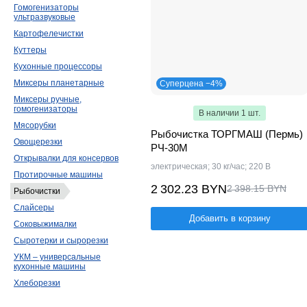
Гомогенизаторы
ультразвуковые
Картофелечистки
Куттеры
Кухонные процессоры
Миксеры планетарные
Суперцена −4%
Миксеры ручные,
гомогенизаторы
В наличии 1 шт.
Мясорубки
Рыбочистка ТОРГМАШ (Пермь)
Овощерезки
РЧ-30М
Открывалки для консервов
электрическая; 30 кг/час; 220 В
Протирочные машины
2 302.23 BYN
2 398.15 BYN
Рыбочистки
Слайсеры
Добавить в корзину
Соковыжималки
Сыротерки и сырорезки
УКМ – универсальные
кухонные машины
Хлеборезки