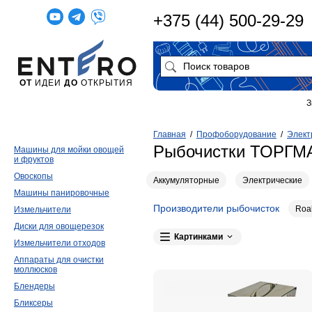
+375 (44) 500-29-29
ОТ
ИДЕИ
ДО
ОТКРЫТИЯ
З
Главная
/
Профоборудование
/
Элект
Рыбочистки ТОРГМ
Машины для мойки овощей
и фруктов
Овоскопы
Аккумуляторные
Электрические
Машины панировочные
Производители рыбочисток
Roa
Измельчители
Диски для овощерезок
Картинками
Измельчители отходов
Аппараты для очистки
моллюсков
Блендеры
Бликсеры