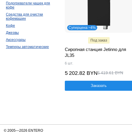
Подогреватели чашек для
кофе
Средства для очистки
кофемашин
Кофе
Суперцена −4%
Джезвы
Аксессуары
Под заказ
Темперы автоматические
Сиропная станция Jetinno для
JL35
6 шт.
5 202.82 BYN
5 419.61 BYN
Заказать
© 2005—2026 ENTERO