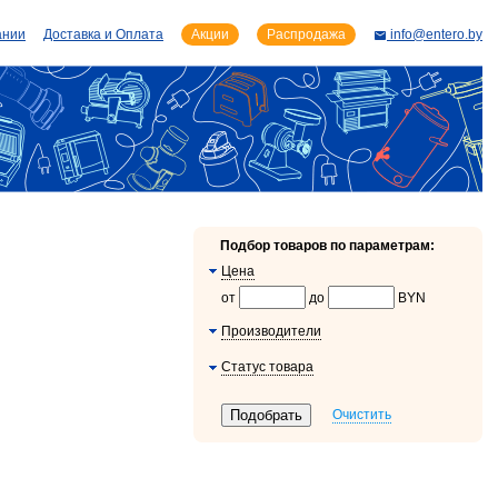
ании
Доставка и Оплата
Акции
Распродажа
info@entero.by
Подбор товаров по параметрам:
Цена
от
до
BYN
Производители
Статус товара
Очистить