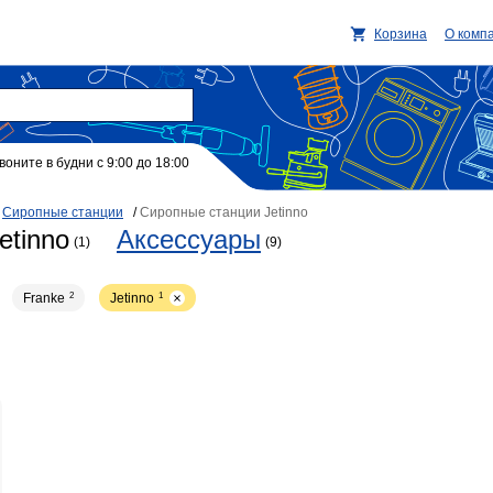
Корзина
О комп
воните в будни с 9:00 до 18:00
/
Сиропные станции
/
Сиропные станции Jetinno
etinno
Аксессуары
(1)
(9)
Franke
2
Jetinno
1