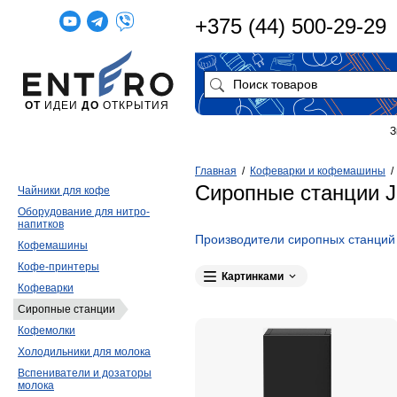
+375 (44) 500-29-29
ОТ
ИДЕИ
ДО
ОТКРЫТИЯ
З
Главная
/
Кофеварки и кофемашины
Сиропные станции J
Чайники для кофе
Оборудование для нитро-
напитков
Производители сиропных станций
Кофемашины
Кофе-принтеры
Картинками
Кофеварки
Сиропные станции
Кофемолки
Холодильники для молока
Вспениватели и дозаторы
молока