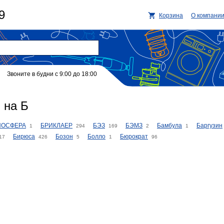
9
Корзина
О компани
Звоните в будни с 9:00 до 18:00
 на Б
ИОСФЕРА
БРИКЛАЕР
БЭЗ
БЭМЗ
Бамбула
Баргузин
1
294
169
2
1
Бирюса
Бозон
Болло
Бюрократ
17
426
5
1
96