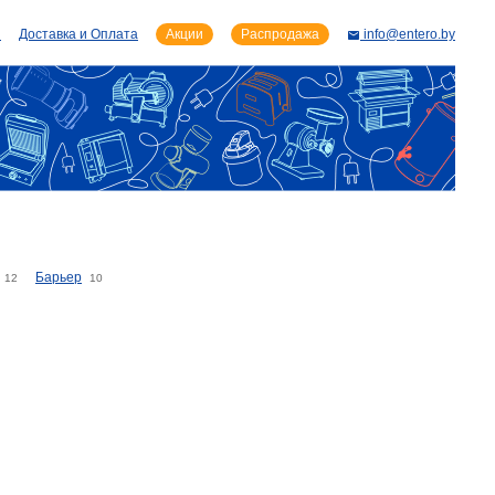
и
Доставка и Оплата
Акции
Распродажа
info@entero.by
Барьер
12
10