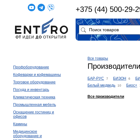
+375 (44) 500-29-2
ОТ
ИДЕИ
ДО
ОТКРЫТИЯ
Все товары
Производители
Профоборудование
Кофеварки и кофемашины
БАР-РУС
БИЗОН
Б
7
6
Торговое оборудование
Белый медведь
Биос+
10
Посуда и инвентарь
Все производители
Климатическая техника
Промышленная мебель
Оснащение гостиниц и
офисов
Камины
Медицинское
оборудование и