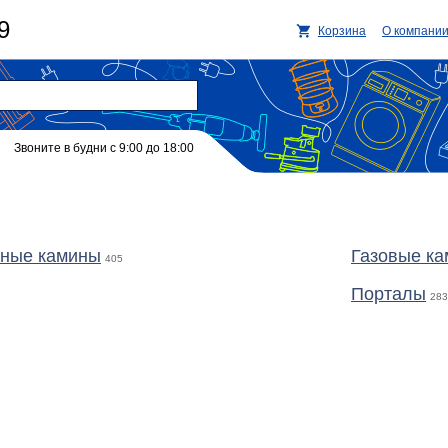
9
Корзина
О компани
Звоните в будни с 9:00 до 18:00
яные камины
Газовые к
405
Порталы
283