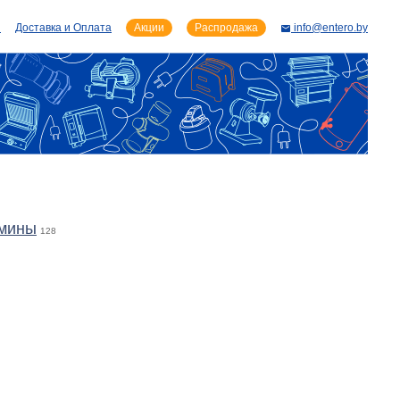
и
Доставка и Оплата
Акции
Распродажа
info@entero.by
амины
128