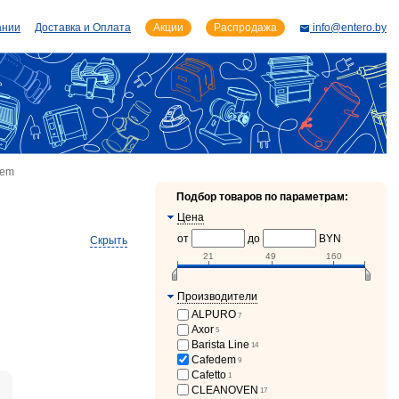
ании
Доставка и Оплата
Акции
Распродажа
info@entero.by
dem
Подбор товаров по параметрам:
Цена
от
до
BYN
Скрыть
21
49
160
Производители
ALPURO
7
Axor
5
Barista Line
14
Cafedem
9
Cafetto
1
CLEANOVEN
17