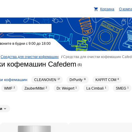
Корзина
О комп
воните в будни с 9:00 до 18:00
/
Средства для очистки кофемашин
/
Средства для очистки кофемашин Cafe
тки кофемашин Cafedem
(6)
тки кофемашин
CLEANOVEN
17
DrPurity
11
KAFFIT COM
8
WMF
2
ZauberMittel
2
Dr. Weigert
1
La Cimbali
1
SMEG
1
и