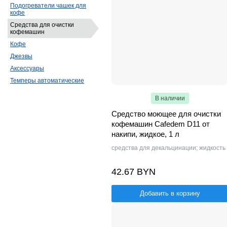
Подогреватели чашек для
кофе
Средства для очистки
кофемашин
Кофе
Джезвы
Аксессуары
Темперы автоматические
В наличии
Средство моющее для очистки
кофемашин Cafedem D11 от
накипи, жидкое, 1 л
средства для декальцинации; жидкость
42.67 BYN
Добавить в корзину