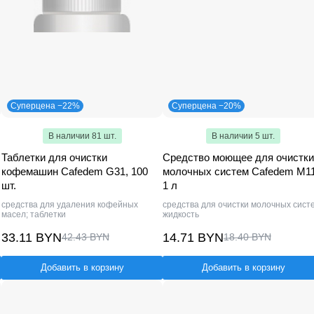
Суперцена −22%
Суперцена −20%
В наличии 81 шт.
В наличии 5 шт.
Таблетки для очистки
Средство моющее для очистки
кофемашин Cafedem G31, 100
молочных систем Cafedem M11
шт.
1 л
средства для удаления кофейных
средства для очистки молочных сист
масел; таблетки
жидкость
33.11 BYN
14.71 BYN
42.43 BYN
18.40 BYN
Добавить в корзину
Добавить в корзину