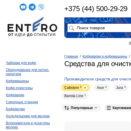
+375 (44) 500-29-29
ОТ
ИДЕИ
ДО
ОТКРЫТИЯ
З
Главная
/
Кофеварки и кофемашины
Средства для очис
Чайники для кофе
Оборудование для нитро-
напитков
Производители средств для очис
Кофемашины
Cafedem
6
Axor
4
Jura
3
Кофе-принтеры
Кофеварки
Barista Line
1
Сиропные станции
Популярные
Картинкам
Кофемолки
Холодильники для молока
Вспениватели и дозаторы
молока