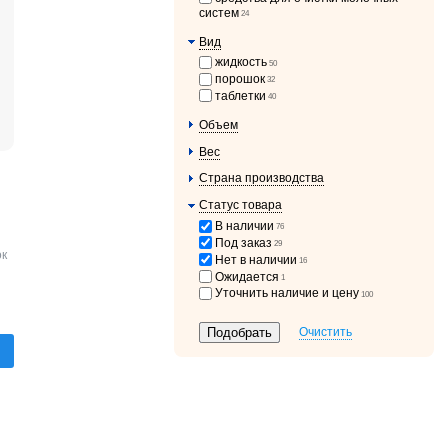
систем
24
Вид
жидкость
50
порошок
32
таблетки
40
Объем
Вес
Страна производства
Статус товара
В наличии
76
Под заказ
29
ок
Нет в наличии
16
Ожидается
1
Уточнить наличие и цену
100
Очистить