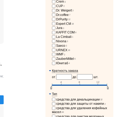
Crem
3
CUP
2
Dr. Weigert
3
Dr.coffee
7
DrPurity
12
Expert CM
18
Jura
3
KAFFIT COM
8
La Cimbali
1
Nivona
3
Saeco
3
URNEX
16
WMF
2
ZauberMittel
6
Юнитаб
,
4
Кратность заказа
ем;
от
до
шт.
4
8
12
Тип
средства для декальцинации
32
средство для защиты от накипи
2
средства для удаления кофейных
масел
44
средства для очистки молочных