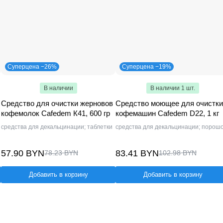
Суперцена −26%
Суперцена −19%
В наличии
В наличии 1 шт.
Средство для очистки жерновов
Средство моющее для очистки
кофемолок Cafedem К41, 600 гр
кофемашин Cafedem D22, 1 кг
средства для декальцинации; таблетки
средства для декальцинации; порош
57.90 BYN
83.41 BYN
78.23 BYN
102.98 BYN
Добавить в корзину
Добавить в корзину