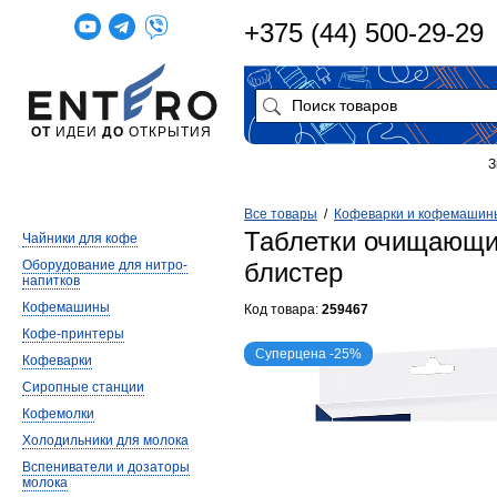
+375 (44) 500-29-29
ОТ
ИДЕИ
ДО
ОТКРЫТИЯ
З
Все товары
/
Кофеварки и кофемашин
Таблетки очищающие
Чайники для кофе
Оборудование для нитро-
блистер
напитков
Кофемашины
Код товара:
259467
Кофе-принтеры
Суперцена -25%
Кофеварки
Сиропные станции
Кофемолки
Холодильники для молока
Вспениватели и дозаторы
молока