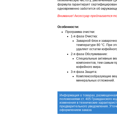
гигиеническую чистоту, увеличенный с
формула гарантирует сертифицированн
одновременно заботится об окружающе
Внимание! Аксессуар предлагается т
Особенности:
Программа очистки:
1-я фаза Очистка:
Заварной блок и заварочн
температуре 80 °C. При э
удаляет остатки кофейного
2-я фаза Обслуживание:
Специальные активные ве
компонентов, тем самым п
кофейного жира
3-я фаза Защита:
Комплексообразующие вещ
минеральных отложений.
Информация о товарах, размещенная 
положениями ст. 405 Гражданского ко
изменения в технические характерист
предварительного уведомления. Уточ
оформлением заказа