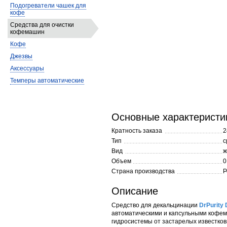
Подогреватели чашек для
кофе
Средства для очистки
кофемашин
Кофе
Джезвы
Аксессуары
Темперы автоматические
Основные характеристи
Кратность заказа
2
Тип
с
Вид
ж
Объем
0
Страна производства
Р
Описание
Средство для декальцинации
DrPurity 
автоматическими и капсульными кофем
гидросистемы от застарелых известко