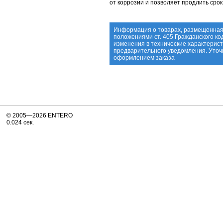
от коррозии и позволяет продлить срок
Информация о товарах, размещенная 
положениями ст. 405 Гражданского ко
изменения в технические характерист
предварительного уведомления. Уточ
оформлением заказа
© 2005—2026 ENTERO
0.024 сек.