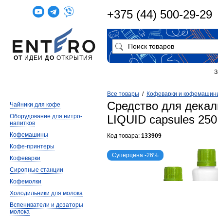
+375 (44) 500-29-29
ОТ
ИДЕИ
ДО
ОТКРЫТИЯ
З
Все товары
/
Кофеварки и кофемашин
Средство для декаль
Чайники для кофе
Оборудование для нитро-
LIQUID capsules 250
напитков
Кофемашины
Код товара:
133909
Кофе-принтеры
Суперцена -26%
Кофеварки
Сиропные станции
Кофемолки
Холодильники для молока
Вспениватели и дозаторы
молока