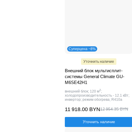
QUATTROCLIMA
6
Ultima Comfort
5
Mitsubishi Electric
1
EXPERTAIR
1
Суперцена −8%
Уточнить наличие
Внешний блок мультисплит-
системы General Climate GU-
M6SE42H1
2
внешний блок; 120 м
;
холодопроизводительность - 12.1 кВт;
инвертор; режим обогрева; R410a
11 918.00 BYN
12 954.35 BYN
Уточнить наличие