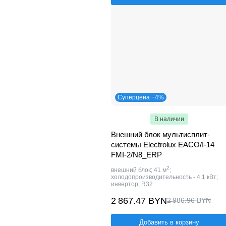
Суперцена −4%
В наличии
Внешний блок мультисплит-
системы Electrolux EACO/I-14
FMI-2/N8_ERP
2
внешний блок; 41 м
;
холодопроизводительность - 4.1 кВт;
инвертор; R32
2 867.47 BYN
2 986.96 BYN
Добавить в корзину