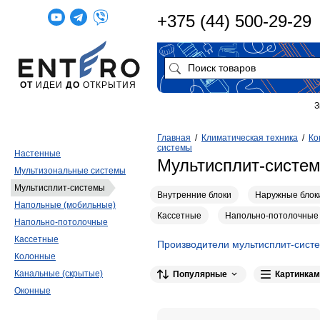
+375 (44) 500-29-29
ОТ
ИДЕИ
ДО
ОТКРЫТИЯ
З
Главная
/
Климатическая техника
/
Ко
системы
Настенные
Мультисплит-систе
Мультизональные системы
Мультисплит-системы
Внутренние блоки
Наружные блок
Напольные (мобильные)
Кассетные
Напольно-потолочные
Напольно-потолочные
Кассетные
Производители мультисплит-сист
Колонные
Fujitsu
25
FUNAI
24
General Cli
Канальные (скрытые)
Популярные
Картинкам
Lessar
11
Jax
10
Electrolux
10
Оконные
AUX
9
Hitachi
9
LG
8
Ecoc