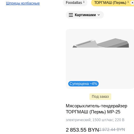
Foodatlas
1
ТОРГМАШ (Пермь)
1
Шприцы колбасные
Картинками
Суперцена −4%
Под заказ
Мясорыхлитель-тендерайзер
ТОРГМАШ (Пермь) МР-25
электрический; 1500 шт/час; 220 В
2 853.55 BYN
2 972.44 BYN