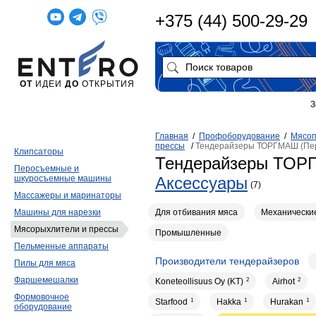
+375 (44) 500-29-29
ОТ
ИДЕИ
ДО
ОТКРЫТИЯ
З
Главная
/
Профоборудование
/
Мясо
прессы
/
Тендерайзеры ТОРГМАШ (Пе
Клипсаторы
Тендерайзеры ТОР
Перосъемные и
шкуросъемные машины
Аксессуары
(7)
Массажеры и маринаторы
Для отбивания мяса
Механически
Машины для нарезки
Мясорыхлители и прессы
Промышленные
Пельменные аппараты
Производители тендерайзеров
Пилы для мяса
Фаршемешалки
Koneteollisuus Oy (KT)
2
Airhot
2
Формовочное
Starfood
1
Hakka
1
Hurakan
1
оборудование