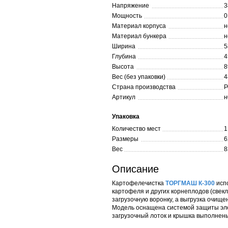
Напряжение
3
Мощность
0
Материал корпуса
н
Материал бункера
н
Ширина
5
Глубина
4
Высота
8
Вес (без упаковки)
4
Страна производства
Р
Артикул
н
Упаковка
Количество мест
1
Размеры
6
Вес
8
Описание
Картофелечистка
ТОРГМАШ К-300
испо
картофеля и других корнеплодов (свекл
загрузочную воронку, а выгрузка очищ
Модель оснащена системой защиты элек
загрузочный лоток и крышка выполнен