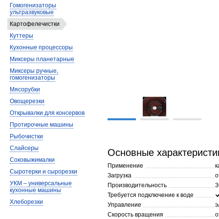
Гомогенизаторы
ультразвуковые
Картофелечистки
Куттеры
Кухонные процессоры
Миксеры планетарные
Миксеры ручные,
гомогенизаторы
Мясорубки
Овощерезки
Открывалки для консервов
Протирочные машины
Рыбочистки
Слайсеры
Основные характеристи
Соковыжималки
Применение
к
Сыротерки и сырорезки
Загрузка
о
УКМ – универсальные
Производительность
3
кухонные машины
Требуется подключение к воде
Хлеборезки
Управление
э
Скорость вращения
о