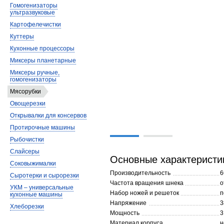
Гомогенизаторы
ультразвуковые
Картофелечистки
Куттеры
Кухонные процессоры
Миксеры планетарные
Миксеры ручные,
гомогенизаторы
Мясорубки
Овощерезки
Открывалки для консервов
Протирочные машины
Рыбочистки
Слайсеры
Основные характеристи
Соковыжималки
Производительность
6
Сыротерки и сырорезки
Частота вращения шнека
о
УКМ – универсальные
Набор ножей и решеток
п
кухонные машины
Напряжение
3
Хлеборезки
Мощность
3
Материал корпуса
н