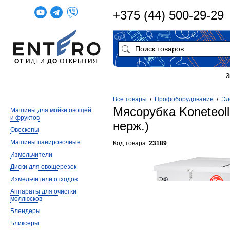
+375 (44) 500-29-29
ОТ
ИДЕИ
ДО
ОТКРЫТИЯ
З
Все товары
/
Профоборудование
/
Эл
Мясорубка Koneteoll
Машины для мойки овощей
и фруктов
нерж.)
Овоскопы
Машины панировочные
Код товара:
23189
Измельчители
Диски для овощерезок
Измельчители отходов
Аппараты для очистки
моллюсков
Блендеры
Бликсеры