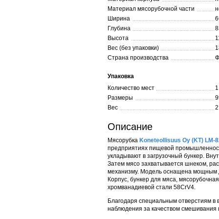
Материал мясорубочной части
н
Ширина
6
Глубина
8
Высота
1
Вес (без упаковки)
1
Страна производства
Ф
Упаковка
Количество мест
1
Размеры
9
Вес
2
Описание
Мясорубка
Koneteollisuus Oy (KT) LM-
предприятиях пищевой промышленности
укладывают в загрузочный бункер. Вну
Затем мясо захватывается шнеком, ра
механизму. Модель оснащена мощным д
Корпус, бункер для мяса, мясорубочна
хромванадиевой стали 58CrV4.
Благодаря специальным отверстиям в 
наблюдения за качеством смешивания 