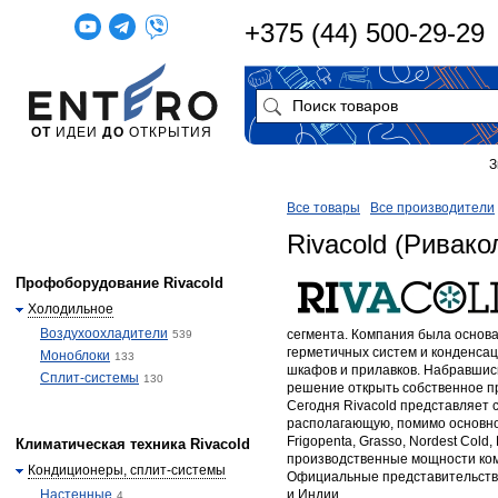
+375 (44) 500-29-29
ОТ
ИДЕИ
ДО
ОТКРЫТИЯ
З
Все товары
Все производители
Rivacold (Ривако
Профоборудование Rivacold
Холодильное
Воздухоохладители
сегмента. Компания была основан
539
герметичных систем и конденса
Моноблоки
133
шкафов и прилавков. Набравшись
Сплит-системы
130
решение открыть собственное п
Сегодня Rivacold представляет 
располагающую, помимо основного
Frigopenta, Grasso, Nordest Cold
Климатическая техника Rivacold
производственные мощности ко
Кондиционеры, сплит-системы
Официальные представительства
Настенные
и Индии.
4