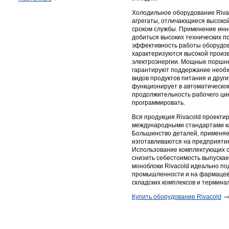
Холодильное оборудование Riva
агрегаты, отличающиеся высоко
сроком службы. Применение инн
добиться высоких технических п
эффективность работы оборудов
характеризуются высокой произ
электроэнергии. Мощные поршне
гарантируют поддержание необ
видов продуктов питания и друг
функционирует в автоматическом
продолжительность рабочего ци
программировать.
Вся продукция Rivacold проектир
международными стандартами ка
Большинство деталей, применяе
изготавливаются на предприяти
Использование комплектующих с
снизить себестоимость выпуска
моноблоки Rivacold идеально п
промышленности и на фармацевт
складских комплексов и термина
​Купить оборудование Rivacold