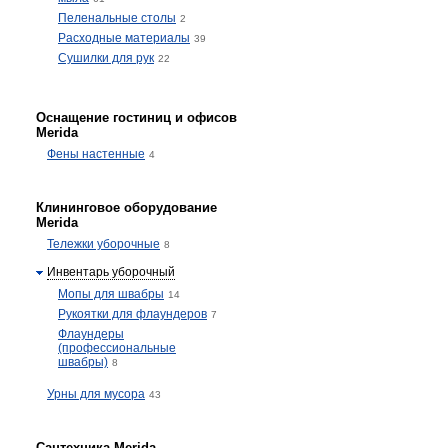
Пеленальные столы
2
Расходные материалы
39
Сушилки для рук
22
Оснащение гостиниц и офисов
Merida
Фены настенные
4
Клининговое оборудование
Merida
Тележки уборочные
8
Инвентарь уборочный
Мопы для швабры
14
Рукоятки для флаундеров
7
Флаундеры
(профессиональные
швабры)
8
Урны для мусора
43
Сантехника Merida