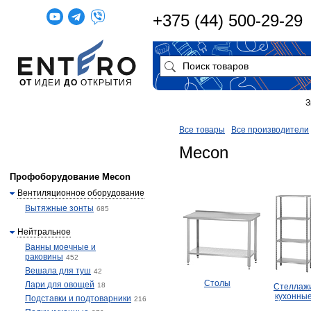
+375 (44) 500-29-29
ОТ
ИДЕИ
ДО
ОТКРЫТИЯ
З
Все товары
Все производители
Mecon
Профоборудование Mecon
Вентиляционное оборудование
Вытяжные зонты
685
Нейтральное
Ванны моечные и
раковины
452
Вешала для туш
42
Столы
Лари для овощей
18
Стеллаж
кухонны
Подставки и подтоварники
216