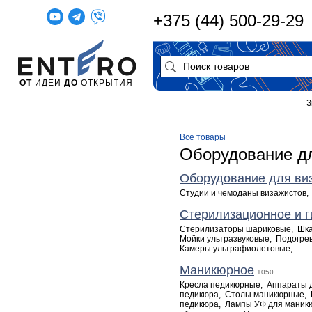
+375 (44) 500-29-29
ОТ
ИДЕИ
ДО
ОТКРЫТИЯ
З
Все товары
Оборудование дл
Оборудование для ви
Студии и чемоданы визажистов
Стерилизационное и г
Стерилизаторы шариковые
,
Шк
Мойки ультразвуковые
,
Подогре
Камеры ультрафиолетовые
,
...
Маникюрное
1050
Кресла педикюрные
,
Аппараты 
педикюра
,
Столы маникюрные
,
педикюра
,
Лампы УФ для маник