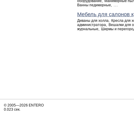
оборудование
,
Маникюрные пыл
Ванны педикюрные
,
...
Мебель для салонов 
Диваны для холла
,
Кресла для 
администратора
,
Вешалки для 
журнальные
,
Ширмы и перегоро
© 2005—2026 ENTERO
0.023 сек.